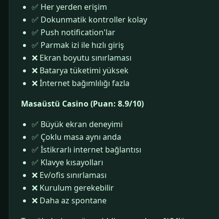
✅ Her yerden erişim
✅ Dokunmatik kontroller kolay
✅ Push notification'lar
✅ Parmak izi ile hızlı giriş
❌ Ekran boyutu sınırlaması
❌ Batarya tüketimi yüksek
❌ İnternet bağımlılığı fazla
Masaüstü Casino (Puan: 8.9/10)
✅ Büyük ekran deneyimi
✅ Çoklu masa aynı anda
✅ İstikrarlı internet bağlantısı
✅ Klavye kısayolları
❌ Ev/ofis sınırlaması
❌ Kurulum gerekebilir
❌ Daha az spontane