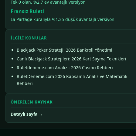
Tek 0 olan, %2.7 ev avantajlı versiyon
Fransız Ruleti
La Partage kuralıyla %1.35 düşük avantajlı versiyon
İLGILI KONULAR
Blackjack Poker Strateji: 2026 Bankroll Yönetimi
Canlı Blackjack Stratejileri: 2026 Kart Sayma Teknikleri
Ruletdeneme.com Analizi: 2026 Casino Rehberi
RuletDeneme.com 2026 Kapsamlı Analiz ve Matematik
Rehberi
ÖNERILEN KAYNAK
Detaylı sayfa →