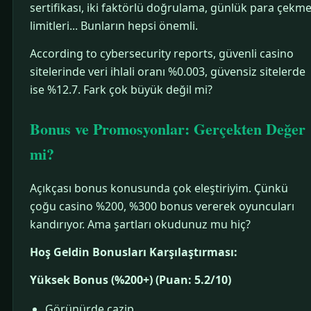
sertifikası, iki faktörlü doğrulama, günlük para çekm
limitleri... Bunların hepsi önemli.
According to cybersecurity reports, güvenli casino
sitelerinde veri ihlali oranı %0.003, güvensiz sitelerde
ise %12.7. Fark çok büyük değil mi?
Bonus ve Promosyonlar: Gerçekten Değer
mi?
Açıkçası bonus konusunda çok eleştiriyim. Çünkü
çoğu casino %200, %300 bonus vererek oyuncuları
kandırıyor. Ama şartları okudunuz mu hiç?
Hoş Geldin Bonusları Karşılaştırması:
Yüksek Bonus (%200+) (Puan: 5.2/10)
Görünürde cazip