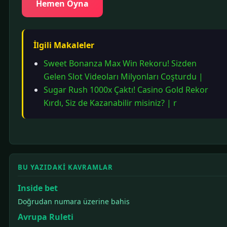
Hemen Oyna
İlgili Makaleler
Sweet Bonanza Max Win Rekoru! Sizden
Gelen Slot Videoları Milyonları Coşturdu |
Sugar Rush 1000x Çaktı! Casino Gold Rekor
Kırdı, Siz de Kazanabilir misiniz? | r
BU YAZIDAKI KAVRAMLAR
Inside bet
Doğrudan numara üzerine bahis
Avrupa Ruleti