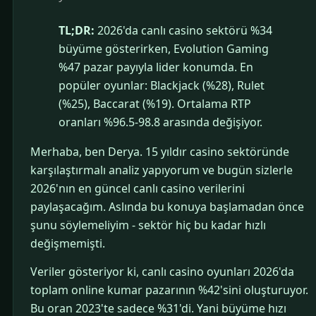
TL;DR:
2026'da canlı casino sektörü %34
büyüme gösterirken, Evolution Gaming
%47 pazar payıyla lider konumda. En
popüler oyunlar: Blackjack (%28), Rulet
(%25), Baccarat (%19). Ortalama RTP
oranları %96.5-98.8 arasında değişiyor.
Merhaba, ben Derya. 15 yıldır casino sektöründe
karşılaştırmalı analiz yapıyorum ve bugün sizlerle
2026'nın en güncel canlı casino verilerini
paylaşacağım. Aslında bu konuya başlamadan önce
şunu söylemeliyim - sektör hiç bu kadar hızlı
değişmemişti.
Veriler gösteriyor ki, canlı casino oyunları 2026'da
toplam online kumar pazarının %42'sini oluşturuyor.
Bu oran 2023'te sadece %31'di. Yani büyüme hızı