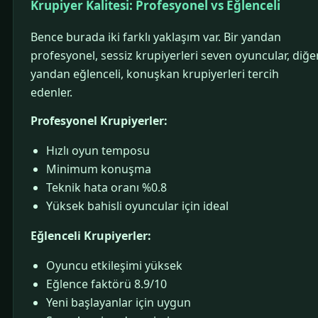
Krupiyer Kalitesi: Profesyonel vs Eğlenceli
Bence burada iki farklı yaklaşım var. Bir yandan
profesyonel, sessiz krupiyerleri seven oyuncular, diğe
yandan eğlenceli, konuşkan krupiyerleri tercih
edenler.
Profesyonel Krupiyerler:
Hızlı oyun temposu
Minimum konuşma
Teknik hata oranı %0.8
Yüksek bahisli oyuncular için ideal
Eğlenceli Krupiyerler:
Oyuncu etkileşimi yüksek
Eğlence faktörü 8.9/10
Yeni başlayanlar için uygun