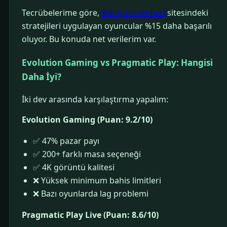
Tecrübelerime göre,
Blackjackrehberi
sitesindeki
stratejileri uygulayan oyuncular %15 daha başarılı
oluyor. Bu konuda net verilerim var.
Evolution Gaming vs Pragmatic Play: Hangisi
Daha İyi?
İki dev arasında karşılaştırma yapalım:
Evolution Gaming (Puan: 9.2/10)
✅ 47% pazar payı
✅ 200+ farklı masa seçeneği
✅ 4K görüntü kalitesi
❌ Yüksek minimum bahis limitleri
❌ Bazı oyunlarda lag problemi
Pragmatic Play Live (Puan: 8.6/10)