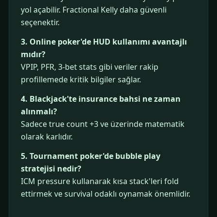
yol açabilir. Fractional Kelly daha güvenli
seçenektir.
3. Online poker'de HUD kullanımı avantajlı
mıdır?
VPIP, PFR, 3-bet stats gibi veriler rakip
profillemede kritik bilgiler sağlar.
4. Blackjack'te insurance bahsi ne zaman
alınmalı?
Sadece true count +3 ve üzerinde matematik
olarak karlıdır.
5. Tournament poker'de bubble play
stratejisi nedir?
ICM pressure kullanarak kısa stack'leri fold
ettirmek ve survival odaklı oynamak önemlidir.