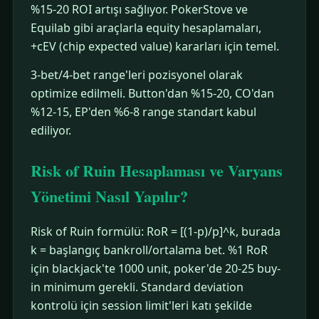
%15-20 ROI artışı sağlıyor. PokerStove ve
Equilab gibi araçlarla equity hesaplamaları,
+cEV (chip expected value) kararları için temel.
3-bet/4-bet range'leri pozisyonel olarak
optimize edilmeli. Button'dan %15-20, CO'dan
%12-15, EP'den %6-8 range standart kabul
ediliyor.
Risk of Ruin Hesaplaması ve Varyans
Yönetimi Nasıl Yapılır?
Risk of Ruin formülü: RoR = [(1-p)/p]^k, burada
k = başlangıç bankroll/ortalama bet. %1 RoR
için blackjack'te 1000 unit, poker'de 20-25 buy-
in minimum gerekli. Standard deviation
kontrolü için session limit'leri katı şekilde