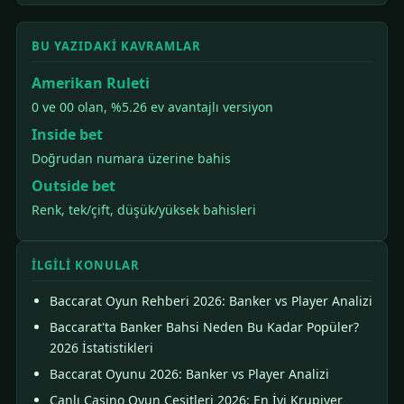
BU YAZIDAKI KAVRAMLAR
Amerikan Ruleti
0 ve 00 olan, %5.26 ev avantajlı versiyon
Inside bet
Doğrudan numara üzerine bahis
Outside bet
Renk, tek/çift, düşük/yüksek bahisleri
İLGILI KONULAR
Baccarat Oyun Rehberi 2026: Banker vs Player Analizi
Baccarat'ta Banker Bahsi Neden Bu Kadar Popüler?
2026 İstatistikleri
Baccarat Oyunu 2026: Banker vs Player Analizi
Canlı Casino Oyun Çeşitleri 2026: En İyi Krupiyer