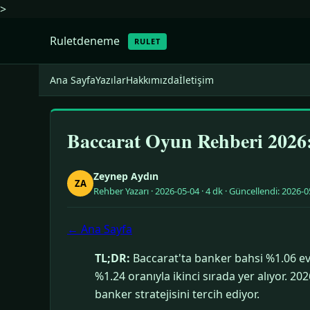
>
Ruletdeneme
RULET
Ana Sayfa
Yazılar
Hakkımızda
İletişim
Baccarat Oyun Rehberi 2026: 
Zeynep Aydın
ZA
Rehber Yazarı · 2026-05-04 · 4 dk · Güncellendi: 2026-
← Ana Sayfa
TL;DR:
Baccarat'ta banker bahsi %1.06 ev 
%1.24 oranıyla ikinci sırada yer alıyor. 20
banker stratejisini tercih ediyor.