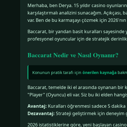
Merhaba, ben Derya. 15 yıldır casino oyunların
karşılaştırmalı analizini sunacağım. Açıkçası, 
var. Ben de bu karmaşayı çözmek için 2026'nın 
Baccarat, bir yandan basit kuralları sayesinde 
profesyonel oyuncular için de stratejik derinli
Baccarat Nedir ve Nasıl Oynanır?
Konunun pratik tarafı için
önerilen kaynağa
bakma
Baccarat, temelde iki el arasında oynanan bir 
"Player" (Oyuncu) eli var. Siz bu iki elden han
Avantaj:
Kuralları öğrenmesi sadece 5 dakika
Dezavantaj:
Strateji geliştirmek için deneyim
2026 istatistiklerine göre, yeni başlayan casino