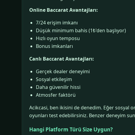
Online Baccarat Avantajları:
7/24 erişim imkanı
Düşük minimum bahis (1₺'den başlıyor)
Hızlı oyun temposu
Bonus imkanları
Canlı Baccarat Avantajları:
Gerçek dealer deneyimi
Sosyal etkileşim
Daha güvenilir hissi
Atmosfer faktörü
Acikcasi, ben ikisini de denedim. Eğer sosyal o
oyunları test edebilirsiniz. Benzer deneyim sun
Hangi Platform Türü Size Uygun?