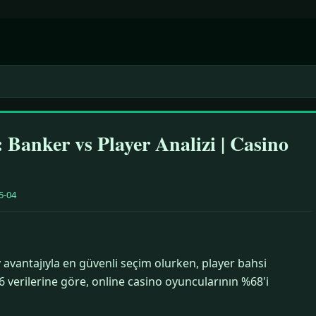
Banker vs Player Analizi | Casino
05-04
avantajıyla en güvenli seçim olurken, player bahsi
26 verilerine göre, online casino oyuncularının %68'i