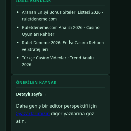
İLGILI KONULAR
Aranan En Iyi Bonus Siteleri Listesi 2026 -
ruletdeneme.com
Ruletdeneme.com Analizi 2026 - Casino
Oyunları Rehberi
Rulet Deneme 2026: En İyi Casino Rehberi
ve Stratejileri
Türkçe Casino Videoları: Trend Analizi
2026
ÖNERILEN KAYNAK
Detaylı sayfa →
Daha geniş bir editör perspektifi için
>yazarlarımızın
diğer yazılarına göz
atın.