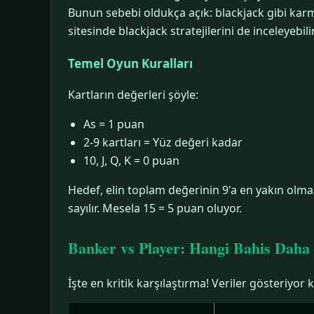
Bunun sebebi oldukça açık: blackjack gibi karm
sitesinde blackjack stratejilerini de inceleyebili
Temel Oyun Kuralları
Kartların değerleri şöyle:
As = 1 puan
2-9 kartları = Yüz değeri kadar
10, J, Q, K = 0 puan
Hedef, elin toplam değerinin 9'a en yakın olma
sayılır. Mesela 15 = 5 puan oluyor.
Banker vs Player: Hangi Bahis Daha
İşte en kritik karşılaştırma! Veriler gösteriy