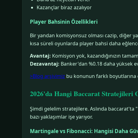
Kazançlar biraz azalıyor
Player Bahsinin Özellikleri
Bir yandan komisyonsuz olması cazip, diğer ya
kısa süreli oyunlarda player bahsi daha eğlence
Avantaj:
Komisyon yok, kazandığınızın tamamı
Dezavantaj:
Banker'dan %0.18 daha yüksek ev
>Blog arşivimiz
bu konunun farklı boyutlarına d
2026'da Hangi Baccarat Stratejileri 
Şimdi gelelim stratejilere. Aslında baccarat'ta
bazı yaklaşımlar işe yarıyor.
Martingale vs Fibonacci: Hangisi Daha Gü