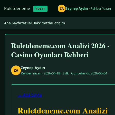
Ruletdeneme
Zeynep Aydın
· Rehber Yazarı
ZA
RULET
Ana Sayfa
Yazılar
Hakkımızda
İletişim
Ruletdeneme.com Analizi 2026 -
Casino Oyunları Rehberi
Zeynep Aydın
ZA
Rehber Yazarı · 2026-04-18 · 3 dk · Güncellendi: 2026-05-04
← Ana Sayfa
Ruletdeneme.com Analizi