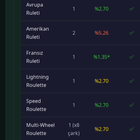
Avrupa
1
%2.70
✅
Ruleti
Amerikan
2
%5.26
✅
Ruleti
Fransız
1
%1.35*
✅
Ruleti
Lightning
1
%2.70
✅
Roulette
Speed
1
%2.70
✅
Roulette
Multi-Wheel
1 (x8
%2.70
✅
Roulette
çark)