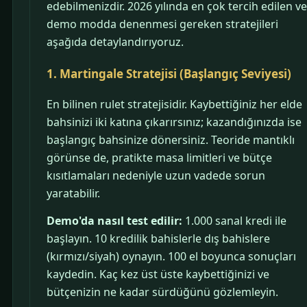
edebilmenizdir. 2026 yılında en çok tercih edilen ve
demo modda denenmesi gereken stratejileri
aşağıda detaylandırıyoruz.
1. Martingale Stratejisi (Başlangıç Seviyesi)
En bilinen rulet stratejisidir. Kaybettiğiniz her elde
bahsinizi iki katına çıkarırsınız; kazandığınızda ise
başlangıç bahsinize dönersiniz. Teoride mantıklı
görünse de, pratikte masa limitleri ve bütçe
kısıtlamaları nedeniyle uzun vadede sorun
yaratabilir.
Demo'da nasıl test edilir:
1.000 sanal kredi ile
başlayın. 10 kredilik bahislerle dış bahislere
(kırmızı/siyah) oynayın. 100 el boyunca sonuçları
kaydedin. Kaç kez üst üste kaybettiğinizi ve
bütçenizin ne kadar sürdüğünü gözlemleyin.