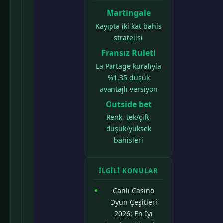
Martingale
Kayıpta iki kat bahis
stratejisi
Fransız Ruleti
La Partage kuralıyla
%1.35 düşük
avantajlı versiyon
Outside bet
Renk, tek/çift,
düşük/yüksek
bahisleri
İLGILI KONULAR
Canlı Casino
Oyun Çeşitleri
2026: En İyi