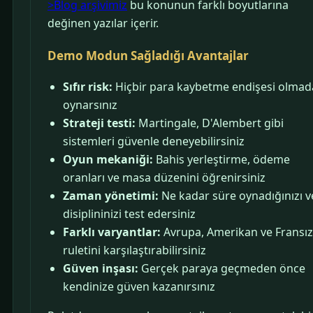
>Blog arşivimiz
bu konunun farklı boyutlarına
değinen yazılar içerir.
Demo Modun Sağladığı Avantajlar
Sıfır risk:
Hiçbir para kaybetme endişesi olma
oynarsınız
Strateji testi:
Martingale, D'Alembert gibi
sistemleri güvenle deneyebilirsiniz
Oyun mekaniği:
Bahis yerleştirme, ödeme
oranları ve masa düzenini öğrenirsiniz
Zaman yönetimi:
Ne kadar süre oynadığınızı v
disiplininizi test edersiniz
Farklı varyantlar:
Avrupa, Amerikan ve Fransız
ruletini karşılaştırabilirsiniz
Güven inşası:
Gerçek paraya geçmeden önce
kendinize güven kazanırsınız