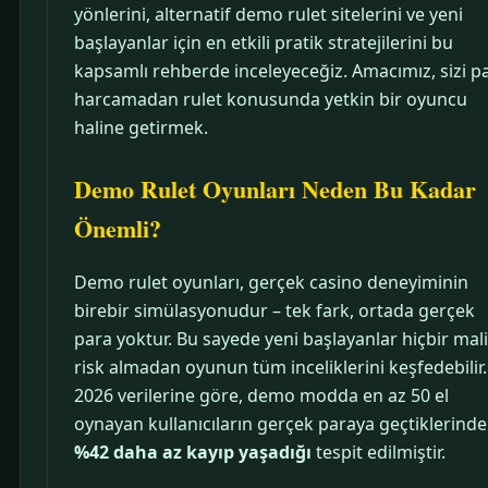
yönlerini, alternatif demo rulet sitelerini ve yeni
başlayanlar için en etkili pratik stratejilerini bu
kapsamlı rehberde inceleyeceğiz. Amacımız, sizi p
harcamadan rulet konusunda yetkin bir oyuncu
haline getirmek.
Demo Rulet Oyunları Neden Bu Kadar
Önemli?
Demo rulet oyunları, gerçek casino deneyiminin
birebir simülasyonudur – tek fark, ortada gerçek
para yoktur. Bu sayede yeni başlayanlar hiçbir mali
risk almadan oyunun tüm inceliklerini keşfedebilir.
2026 verilerine göre, demo modda en az 50 el
oynayan kullanıcıların gerçek paraya geçtiklerinde
%42 daha az kayıp yaşadığı
tespit edilmiştir.