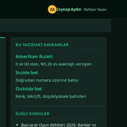
Zeynep Aydın
· Rehber Yazarı
ZA
BU YAZIDAKI KAVRAMLAR
Amerikan Ruleti
0 ve 00 olan, %5.26 ev avantajlı versiyon
Inside bet
Doğrudan numara üzerine bahis
Outside bet
Renk, tek/çift, düşük/yüksek bahisleri
İLGILI KONULAR
Baccarat Oyun Rehberi 2026: Banker vs