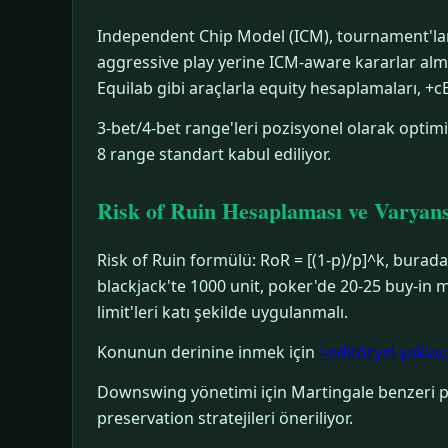
Independent Chip Model (ICM), tournament'lard
aggressive play yerine ICM-aware kararlar alm
Equilab gibi araçlarla equity hesaplamaları, +cE
3-bet/4-bet range'leri pozisyonel olarak optim
8 range standart kabul ediliyor.
Risk of Ruin Hesaplaması ve Varyans
Risk of Ruin formülü: RoR = [(1-p)/p]^k, burad
blackjack'te 1000 unit, poker'de 20-25 buy-in 
limit'leri katı şekilde uygulanmalı.
Konunun derinine inmek için
>editöryel yakla
Downswing yönetimi için Martingale benzeri pro
preservation stratejileri öneriliyor.