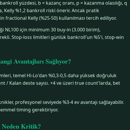
 = bankroll yüzdesi, b = kazanç oranı, p = kazanma olasılığı, q
, Kelly %1,2 bankroll riski önerir. Ancak pratik
fractional Kelly (%25-50) kullanılması tercih ediliyor.
ği NL100 için minimum 30 buy-in (3.000 birim),
ekli. Stop-loss limitleri günlük bankroll'un %5'i, stop-win
angi Avantajları Sağlıyor?
emleri, temel Hi-Lo'dan %0,3-0,5 daha yüksek doğruluk
 / Kalan deste sayısı. +4 ve üzeri true count'larda, bet
knikler, profesyonel seviyede %3-4 ev avantajı sağlayabilir.
mmel timing gerektiriyor.
 Neden Kritik?