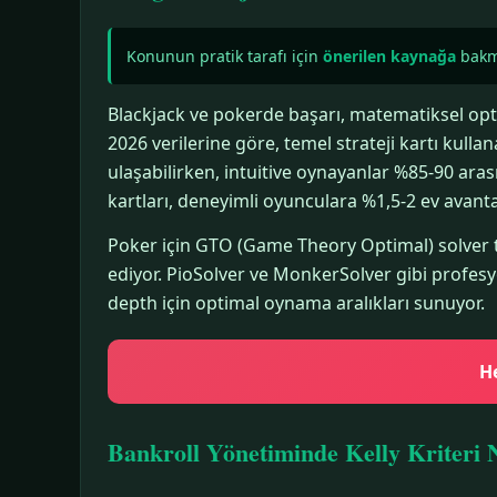
Konunun pratik tarafı için
önerilen kaynağa
bakma
Blackjack ve pokerde başarı, matematiksel opti
2026 verilerine göre, temel strateji kartı kull
ulaşabilirken, intuitive oynayanlar %85-90 aras
kartları, deneyimli oyunculara %1,5-2 ev avantaj
Poker için GTO (Game Theory Optimal) solver tab
ediyor. PioSolver ve MonkerSolver gibi profesy
depth için optimal oynama aralıkları sunuyor.
H
Bankroll Yönetiminde Kelly Kriteri 