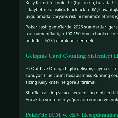
Kelly Kriteri formülü: f = (bp - q) / b, burada f
= kaybetme olasılığı. Blackjack'te %1,5 avantajla
uygulamada, varyans riskini minimize etmek için 
Poker cash game'lerde, 2026 standartları gere
tournament'lar için 100-150 buy-in bankroll ger
hedefleri %15'i olarak belirlenmeli.
Gelişmiş Card Counting Sistemleri H
Hi-Opt II ve Omega II gibi gelişmiş sayma sist
sunuyor. True count hesaplaması: Running count
sizing Kelly kriterine göre artırılmalı.
Shuffle tracking ve ace sequencing gibi ileri te
Ancak bu yöntemler yoğun antrenman ve müke
Poker'de ICM ve cEV Hesaplamaları