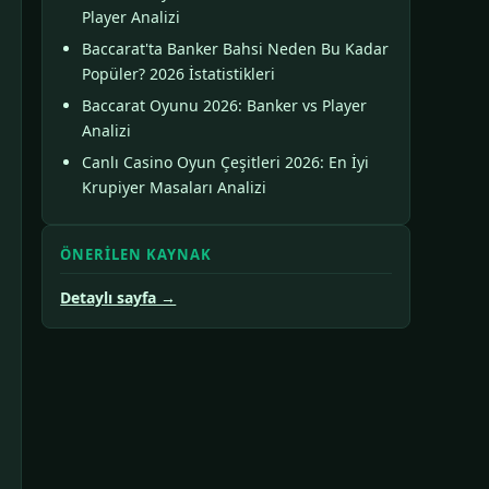
Player Analizi
Baccarat'ta Banker Bahsi Neden Bu Kadar
Popüler? 2026 İstatistikleri
Baccarat Oyunu 2026: Banker vs Player
Analizi
Canlı Casino Oyun Çeşitleri 2026: En İyi
Krupiyer Masaları Analizi
ÖNERILEN KAYNAK
Detaylı sayfa →