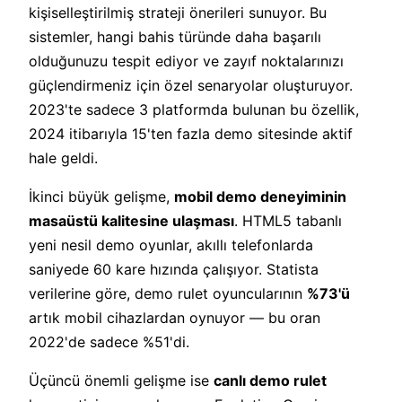
kişiselleştirilmiş strateji önerileri sunuyor. Bu
sistemler, hangi bahis türünde daha başarılı
olduğunuzu tespit ediyor ve zayıf noktalarınızı
güçlendirmeniz için özel senaryolar oluşturuyor.
2023'te sadece 3 platformda bulunan bu özellik,
2024 itibarıyla 15'ten fazla demo sitesinde aktif
hale geldi.
İkinci büyük gelişme,
mobil demo deneyiminin
masaüstü kalitesine ulaşması
. HTML5 tabanlı
yeni nesil demo oyunlar, akıllı telefonlarda
saniyede 60 kare hızında çalışıyor. Statista
verilerine göre, demo rulet oyuncularının
%73'ü
artık mobil cihazlardan oynuyor — bu oran
2022'de sadece %51'di.
Üçüncü önemli gelişme ise
canlı demo rulet