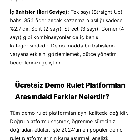
İç Bahisler (İleri Seviye):
Tek sayı (Straight Up)
bahsi 35:1 öder ancak kazanma olasılığı sadece
%2.7'dir. Split (2 sayı), Street (3 sayı), Corner (4
sayı) gibi kombinasyonlar da iç bahis
kategorisindedir. Demo modda bu bahislerin
varyans etkisini gözlemlemek, bütçe yönetimi
becerilerinizi geliştirir.
Ücretsiz Demo Rulet Platformları
Arasındaki Farklar Nelerdir?
Tüm demo rulet platformları aynı kalitede değildir.
Doğru platformu seçmek, öğrenme sürecinizi
doğrudan etkiler. İşte 2024'ün en popüler demo
rulet platformlarının karşılaştırmalı analizi: