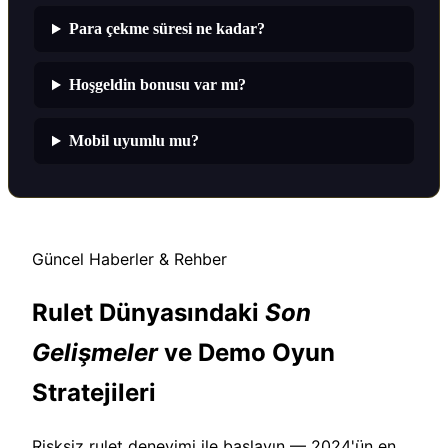
Para çekme süresi ne kadar?
Hoşgeldin bonusu var mı?
Mobil uyumlu mu?
Güncel Haberler & Rehber
Rulet Dünyasındaki
Son
Gelişmeler
ve Demo Oyun
Stratejileri
Risksiz rulet deneyimi ile başlayın — 2024'ün en