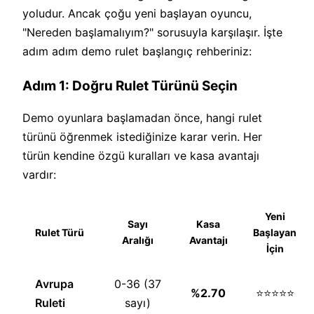
yoludur. Ancak çoğu yeni başlayan oyuncu,
"Nereden başlamalıyım?" sorusuyla karşılaşır. İşte
adım adım demo rulet başlangıç rehberiniz:
Adım 1: Doğru Rulet Türünü Seçin
Demo oyunlara başlamadan önce, hangi rulet
türünü öğrenmek istediğinize karar verin. Her
türün kendine özgü kuralları ve kasa avantajı
vardır:
Yeni
Sayı
Kasa
Rulet Türü
Başlayan
Aralığı
Avantajı
İçin
Avrupa
0-36 (37
%2.70
⭐⭐⭐⭐⭐
Ruleti
sayı)