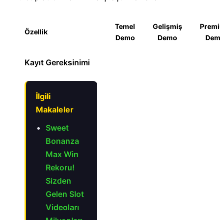
Temel
Gelişmiş
Prem
Özellik
Demo
Demo
Dem
Kayıt Gereksinimi
İlgili
Makaleler
Sweet
Bonanza
Max Win
Rekoru!
Sizden
Gelen Slot
Videoları