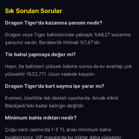
Sık Sorulan Sorular
Dragon Tiger'da kazanma şansım nedir?
Dragon veya Tiger bahislerinde yaklaşık %46,27 kazanma
şansınız vardır. Beraberlik ihtimali %7,47'dir.
Tie bahsi yapmaya değer mi?
Hayır, tie bahisleri yüksek ödeme sunsa da ev avantajı çok
yüksektir (%32,77). Uzun vadede kayıptır.
Dragon Tiger'da kart sayma işe yarar mı?
Kısmen, özellikle tek desteli oyunlarda. Ancak etkisi
Blackjack'teki kadar belirgin değildir.
Minimum bahis miktarı nedir?
Çoğu canlı casino'da 1-5 TL arası minimum bahis
bulabilirsiniz. VIP masalarda bu miktar daha yüksektir.