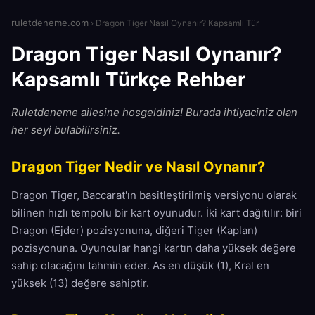
ruletdeneme.com
› Dragon Tiger Nasıl Oynanır? Kapsamlı Tür
Dragon Tiger Nasıl Oynanır?
Kapsamlı Türkçe Rehber
Ruletdeneme ailesine hosgeldiniz! Burada ihtiyaciniz olan
her seyi bulabilirsiniz.
Dragon Tiger Nedir ve Nasıl Oynanır?
Dragon Tiger, Baccarat'ın basitleştirilmiş versiyonu olarak
bilinen hızlı tempolu bir kart oyunudur. İki kart dağıtılır: biri
Dragon (Ejder) pozisyonuna, diğeri Tiger (Kaplan)
pozisyonuna. Oyuncular hangi kartın daha yüksek değere
sahip olacağını tahmin eder. As en düşük (1), Kral en
yüksek (13) değere sahiptir.