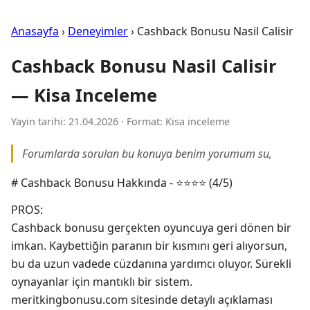
Anasayfa
›
Deneyimler
› Cashback Bonusu Nasil Calisir
Cashback Bonusu Nasil Calisir
— Kisa Inceleme
Yayin tarihi: 21.04.2026 · Format: Kisa inceleme
Forumlarda sorulan bu konuya benim yorumum su,
# Cashback Bonusu Hakkında - ⭐⭐⭐⭐ (4/5)
PROS:
Cashback bonusu gerçekten oyuncuya geri dönen bir
imkan. Kaybettiğin paranın bir kısmını geri alıyorsun,
bu da uzun vadede cüzdanına yardımcı oluyor. Sürekli
oynayanlar için mantıklı bir sistem.
meritkingbonusu.com sitesinde detaylı açıklaması