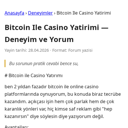
Anasayfa
›
Deneyimler
› Bitcoin Ile Casino Yatirimi
Bitcoin Ile Casino Yatirimi —
Deneyim ve Yorum
Yayin tarihi: 28.04.2026 · Format: Forum yazisi
Bu sorunun pratik cevabi bence su,
# Bitcoin ile Casino Yatırımı
ben 2 yıldan fazadır bitcoin ile online casino
platformlarında oynuyorum, bu konuda biraz tecrübe
kazandım. açıkçası işin hem çok parlak hem de çok
karanlık yönleri var, hiç kimse saf reklam gibi "hep
kazanırsın" diye söylesin diye yazıyorum değil.
Avantajları: