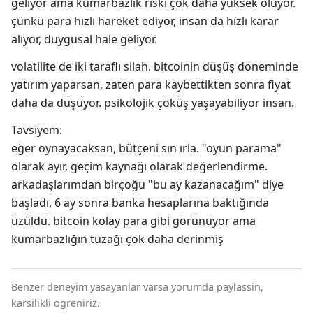
geliyor ama kumarbazlık riski çok daha yüksek oluyor.
çünkü para hızlı hareket ediyor, insan da hızlı karar
alıyor, duygusal hale geliyor.
volatilite de iki taraflı silah. bitcoinin düşüş döneminde
yatırım yaparsan, zaten para kaybettikten sonra fiyat
daha da düşüyor. psikolojik çöküş yaşayabiliyor insan.
Tavsiyem:
eğer oynayacaksan, bütçeni sın ırla. "oyun parama"
olarak ayır, geçim kaynağı olarak değerlendirme.
arkadaşlarımdan birçoğu "bu ay kazanacağım" diye
başladı, 6 ay sonra banka hesaplarına baktığında
üzüldü. bitcoin kolay para gibi görünüyor ama
kumarbazlığın tuzağı çok daha derinmiş
Benzer deneyim yasayanlar varsa yorumda paylassin,
karsilikli ogreniriz.