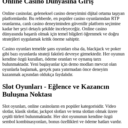
Online Casino Dünyasına Giriş
Online casinolar, geleneksel casino deneyimini dijital ortama taşıyan
platformlardır. Bu rehberde, en popüler casino oyunlarından RTP
oranlarına, canlı casino deneyiminden güvenilir platform seçimine
kadar her şeyi detaylı şekilde inceleyeceğiz. Online casino
dünyasında başarılı olmak için temel bilgileri öğrenmek ve doğru
stratejileri uygulamak kritik öneme sahiptir.
Casino oyunları temelde şans oyunları olsa da, blackjack ve poker
gibi bazı oyunlarda strateji faktörü devreye girmektedir. Her oyunun
kendine özgü kuralları, ödeme oranları ve oynanış tarzı
bulunmaktadır. Yeni başlayanlar için demo modları mevcut olan
oyunlarla başlamak, gerçek para yatırmadan önce deneyim
kazanmak açısından oldukça faydalıdır.
Slot Oyunları - Eğlence ve Kazancın
Buluşma Noktası
Slot oyunları, online casinoların en popüler kategorisidir. Video
slotlar, klasik slotlar, jackpot slotları ve tema slotları olmak üzere
çeşitli türleri bulunmaktadır. Her slot oyununun kendine özgü
sembol kombinasyonları, bonus özellikleri ve ödeme hatları vardır.