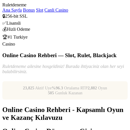
Ruletdeneme
Ana Sayfa
Bonus
Slot
Canli Casino
🔒
256-bit SSL
✅
Lisansli
💰
Hizli Odeme
🏆
#1 Turkiye
Casino
Online Casino Rehberi — Slot, Rulet, Blackjack
Ruletdeneme ailesine hosgeldiniz! Burada ihtiyaciniz olan her seyi
bulabilirsiniz.
23,825
Aktif Uye
%96.3
Ortalama RTP
2,882
Oyun
505
Gunluk Kazanan
Online Casino Rehberi - Kapsamlı Oyun
ve Kazanç Kılavuzu