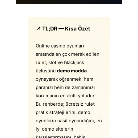
📌 TL;DR — Kısa Özet
Online casino oyunları
arasında en çok merak edilen
rulet, slot ve blackjack
üçlüsünü
demo modda
oynayarak öğrenmek, hem
paranızı hem de zamanınızı
korumanın en akıllı yoludur.
Bu rehberde; ücretsiz rulet
pratik stratejilerini, demo
oyunların nasıl oynandığını, en
iyi demo sitelerin
karşılaştırmasını, bahis