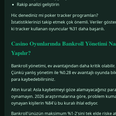
Rakip analizi geliştirin
Hic denediniz mi poker tracker programları?
İstatistiklerinizi takip etmek çok önemli. Veriler göste
ki tracker kullanan oyuncular %31 daha başarılı.
Casino Oyunlarında Bankroll Yönetimi Nas
Yapılır?
Bankroll yönetimi, ev avantajından daha kritik olabilir.
Çünkü yanlış yönetim ile %0.28 ev avantajlı oyunda bil
para kaybedebilirsiniz.
Altın kural: Asla kaybetmeyi göze alamayacağınız para
oynamayın. 2026 araştırmalarına göre, problem kum
oynayan kişilerin %84'ü bu kuralı ihlal ediyor.
Bankroll'ünüzün maksimum %1-2'sini tek elde riske at