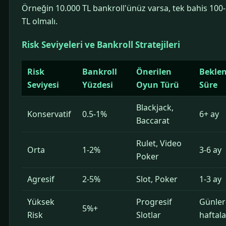
Örneğin 10.000 TL bankroll'ünüz varsa, tek bahis 100
TL olmalı.
Risk Seviyeleri ve Bankroll Stratejileri
Risk
Bankroll
Önerilen
Bekle
Seviyesi
Yüzdesi
Oyun Türü
Süre
Blackjack,
Konservatif
0.5-1%
6+ ay
Baccarat
Rulet, Video
Orta
1-2%
3-6 ay
Poker
Agresif
2-5%
Slot, Poker
1-3 ay
Yüksek
Progresif
Günler
5%+
Risk
Slotlar
haftala