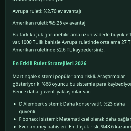
Avrupa ruleti: %2.70 ev avantajı
Amerikan ruleti: %5.26 ev avantajı
Bu fark küçük görünebilir ama uzun vadede büyük etk
var. 1000 TL'lik bahisle Avrupa ruletinde ortalama 27 T
Amerikan ruletinde 52.6 TL kaybedersiniz.
En Etkili Rulet Stratejileri 2026
Martingale sistemi popüler ama riskli. Araştırmalar
gösteriyor ki %68 oyuncu bu sistemle para kaybediyor
Bence daha güvenli yaklaşımlar var:
D'Alembert sistemi: Daha konservatif, %23 daha
güvenli
Fibonacci sistemi: Matematiksel olarak daha sağl
Even-money bahisleri: En düşük risk, %48.6 kazan