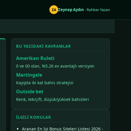
Zeynep Aydın
· Rehber Yazarı
ZA
BU YAZIDAKI KAVRAMLAR
Amerikan Ruleti
0 ve 00 olan, %5.26 ev avantajlı versiyon
Martingale
Kayıpta iki kat bahis stratejisi
Outside bet
Renk, tek/çift, düşük/yüksek bahisleri
İLGILI KONULAR
Aranan En Iyi Bonus Siteleri Listesi 2026 -