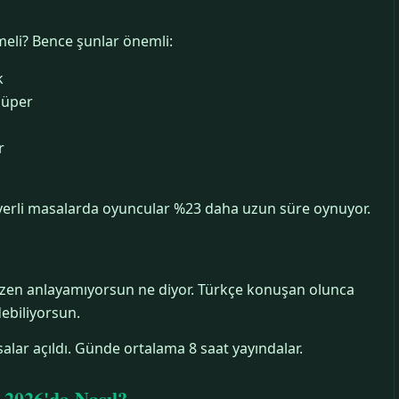
tmeli? Bence şunlar önemli:
k
süper
r
iyerli masalarda oyuncular %23 daha uzun süre oynuyor.
 bazen anlayamıyorsun ne diyor. Türkçe konuşan olunca
ebiliyorsun.
alar açıldı. Günde ortalama 8 saat yayındalar.
 2026'da Nasıl?