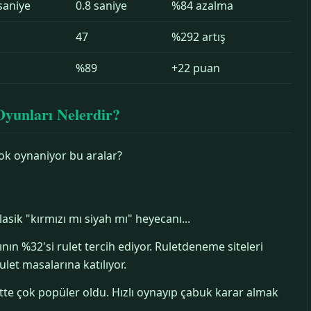
saniye
0.8 saniye
%84 azalma
47
%292 artış
%89
+22 puan
Oyunları Nelerdir?
çok oynaniyor bu aralar?
asik "kırmızı mı siyah mı" heyecanı...
nın %32'si rulet tercih ediyor. Ruletdeneme siteleri
et masalarına katılıyor.
tte çok popüler oldu. Hızlı oynayıp çabuk karar almak