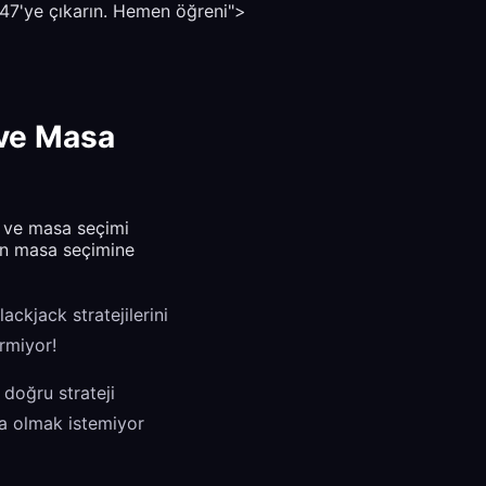
 %47'ye çıkarın. Hemen öğreni">
 ve Masa
i ve masa seçimi
den masa seçimine
ckjack stratejilerini
rmiyor!
 doğru strateji
da olmak istemiyor