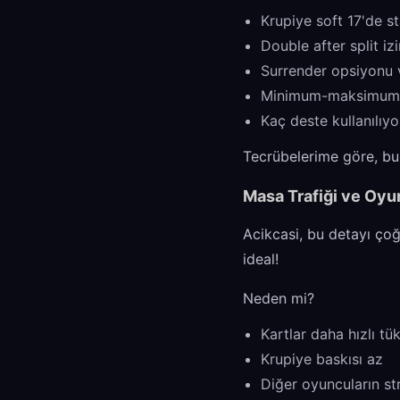
Krupiye soft 17'de st
Double after split iz
Surrender opsiyonu 
Minimum-maksimum b
Kaç deste kullanılıyo
Tecrübelerime göre, bu
Masa Trafiği ve Oyu
Acikcasi, bu detayı çoğ
ideal!
Neden mi?
Kartlar daha hızlı tü
Krupiye baskısı az
Diğer oyuncuların str