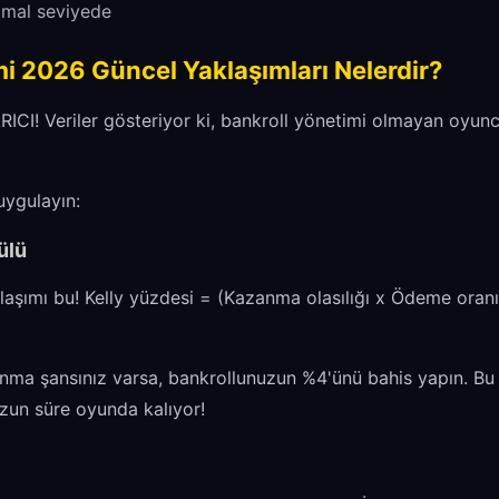
imal seviyede
mi 2026 Güncel Yaklaşımları Nelerdir?
CI! Veriler gösteriyor ki, bankroll yönetimi olmayan oyunc
ygulayın:
ülü
aşımı bu! Kelly yüzdesi = (Kazanma olasılığı x Ödeme oranı 
nma şansınız varsa, bankrollunuzun %4'ünü bahis yapın. Bu
un süre oyunda kalıyor!