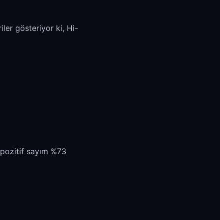
iler gösteriyor ki, Hi-
 pozitif sayım %73