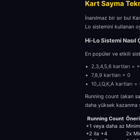
Kart Sayma Tekn
İnanılmaz bir sır bu! Ka
Lo sistemini kullanan o
Hi-Lo Sistemi Nasıl Ç
En popüler ve etkili sis
2,3,4,5,6 kartları = +
7,8,9 kartları = 0
10,J,Q,K,A kartları = 
Running count (akan say
daha yüksek kazanma 
Running Count
Öneri
+1 veya daha az
Mini
+2 ila +4
2x M