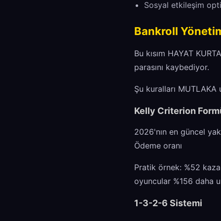
Sosyal etkileşim opt
Bankroll Yöneti
Bu kısım HAYAT KURTARI
parasını kaybediyor.
Şu kuralları MUTLAKA u
Kelly Criterion Form
2026'nın en güncel yakl
Ödeme oranı
Pratik örnek: %52 kaza
oyuncular %156 daha uz
1-3-2-6 Sistemi