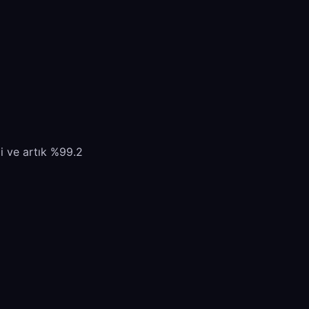
i ve artık %99.2