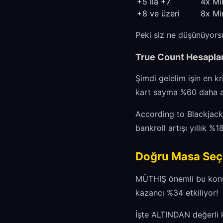
+5 ila +7
4x M
+8 ve üzeri
8x M
Peki siz ne düşünüyors
True Count Hesapl
Şimdi gelelim işin en k
kart sayma %60 daha az
According to Blackjack
bankroll artışı yıllık %1
Doğru Masa Seçim
MÜTHIŞ önemli bu konu!
kazancı %34 etkiliyor!
İşte ALTINDAN değerli k