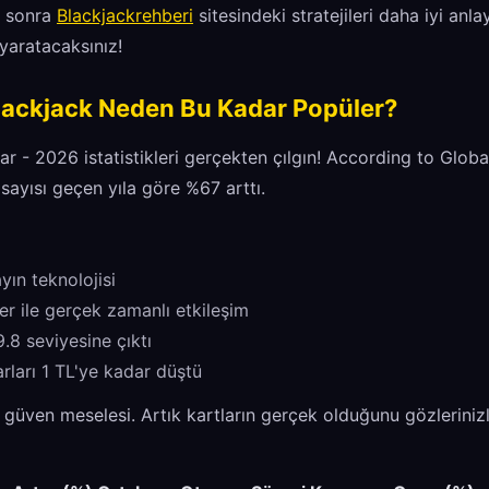
n sonra
Blackjackrehberi
sitesindeki stratejileri daha iyi anl
aratacaksınız!
lackjack Neden Bu Kadar Popüler?
ar - 2026 istatistikleri gerçekten çılgın! According to Glob
sayısı geçen yıla göre %67 arttı.
yın teknolojisi
er ile gerçek zamanlı etkileşim
8 seviyesine çıktı
ları 1 TL'ye kadar düştü
 güven meselesi. Artık kartların gerçek olduğunu gözleriniz