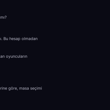
 mı?
ısı. Bu hesap olmadan
pan oyuncuların
rine göre, masa seçimi