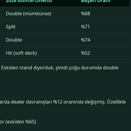
2026 Güncel Önerisi
Başarı Oranı
Double (mümkünse)
%68
Split
%71
Double
%74
Hit (soft deck)
%52
a. Eskiden stand diyorduk, şimdi çoğu durumda double
larda dealer davranışları %12 oranında değişmiş. Özellikle
yor (eskiden %65)