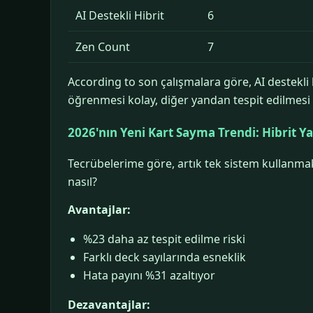
AI Destekli Hibrit
6
Zen Count
7
According to son çalışmalara göre, AI destekli 
öğrenmesi kolay, diğer yandan tespit edilmesi 
2026'nın Yeni Kart Sayma Trendi: Hibrit Y
Tecrübelerime göre, artık tek sistem kullanmak 
nasıl?
Avantajlar:
%23 daha az tespit edilme riski
Farklı deck sayılarında esneklik
Hata payını %31 azaltıyor
Dezavantajlar: