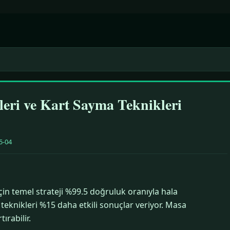
ileri ve Kart Sayma Teknikleri
05-04
in temel strateji %99.5 doğruluk oranıyla hala
 teknikleri %15 daha etkili sonuçlar veriyor. Masa
ırabilir.