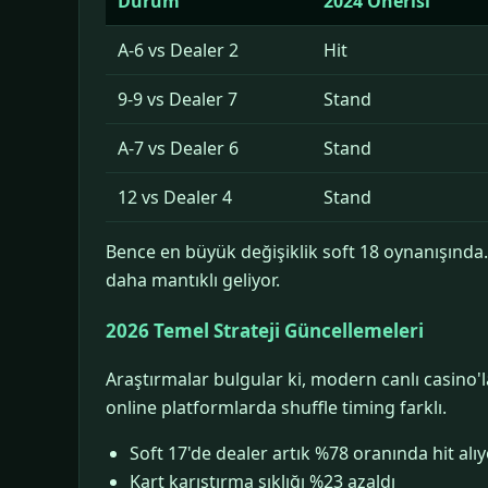
Durum
2024 Önerisi
A-6 vs Dealer 2
Hit
9-9 vs Dealer 7
Stand
A-7 vs Dealer 6
Stand
12 vs Dealer 4
Stand
Bence en büyük değişiklik soft 18 oynanışınd
daha mantıklı geliyor.
2026 Temel Strateji Güncellemeleri
Araştırmalar bulgular ki, modern canlı casino'
online platformlarda shuffle timing farklı.
Soft 17'de dealer artık %78 oranında hit alı
Kart karıştırma sıklığı %23 azaldı