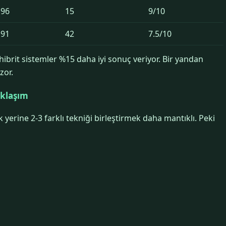
96
15
9/10
91
42
7.5/10
hibrit sistemler %15 daha iyi sonuç veriyor. Bir yandan
zor.
aklaşım
yerine 2-3 farklı tekniği birleştirmek daha mantıklı. Peki