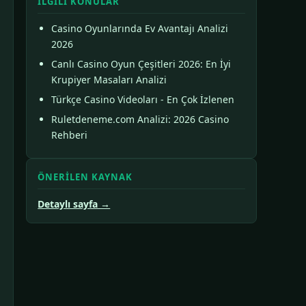
İLGILI KONULAR
Casino Oyunlarında Ev Avantajı Analizi
2026
Canlı Casino Oyun Çeşitleri 2026: En İyi
Krupiyer Masaları Analizi
Türkçe Casino Videoları - En Çok İzlenen
Ruletdeneme.com Analizi: 2026 Casino
Rehberi
ÖNERILEN KAYNAK
Detaylı sayfa →