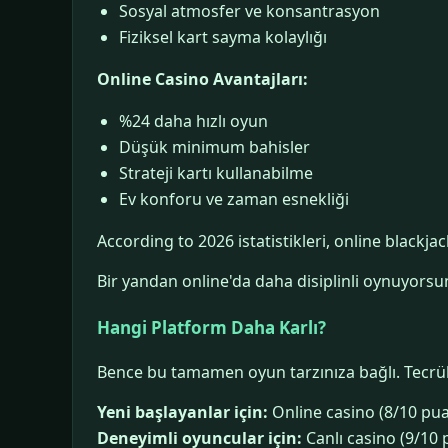
Sosyal atmosfer ve konsantrasyon
Fiziksel kart sayma kolaylığı
Online Casino Avantajları:
%24 daha hızlı oyun
Düşük minimum bahisler
Strateji kartı kullanabilme
Ev konforu ve zaman esnekliği
According to 2026 istatistikleri, online black
Bir yandan online'da daha disiplinli oynuyorsun
Hangi Platform Daha Karlı?
Bence bu tamamen oyun tarzınıza bağlı. Tecrü
Yeni başlayanlar için:
Online casino (8/10 pu
Deneyimli oyuncular için:
Canlı casino (9/10 