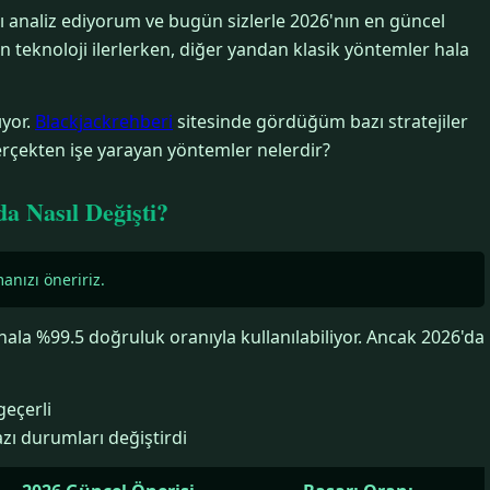
ı analiz ediyorum ve bugün sizlerle 2026'nın en güncel
an teknoloji ilerlerken, diğer yandan klasik yöntemler hala
ıyor.
Blackjackrehberi
sitesinde gördüğüm bazı stratejiler
rçekten işe yarayan yöntemler nelerdir?
da Nasıl Değişti?
nızı öneririz.
i hala %99.5 doğruluk oranıyla kullanılabiliyor. Ancak 2026'da
geçerli
zı durumları değiştirdi