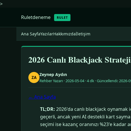
>
Ruletdeneme
RULET
Ana Sayfa
Yazılar
Hakkımızda
İletişim
2026 Canlı Blackjack Stratej
Zeynep Aydın
ZA
Rehber Yazarı · 2026-05-04 · 4 dk · Güncellendi: 2026-
← Ana Sayfa
TL;DR:
2026'da canlı blackjack oynamak iç
geçerli, ancak yeni AI destekli kart sayma
seçimi ise kazanç oranınızı %23'e kadar art